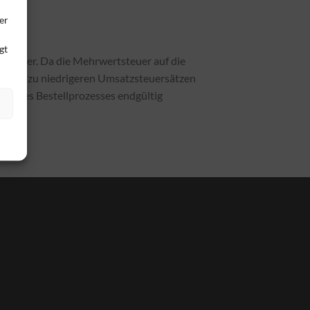
er
gt
tsteuer. Da die Mehrwertsteuer auf die
Waren zu niedrigeren Umsatzsteuersätzen
en des Bestellprozesses endgültig