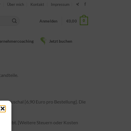
r
Über mich
Kontakt
Impressum
0
Anmelden
€
0,00
ernehmercoaching
Jetzt buchen
andteile.
s pauschal [6,90 Euro pro Bestellung]. Die
rt erhebt. [Weitere Steuern oder Kosten
u