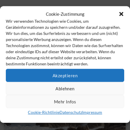
Cookie-Zustimmung
Business Coaching
Wir verwenden Technologien wie Cookies, um
Geräteinformationen zu speichern und/oder darauf zuzugreifen.
Verfeinern Sie Ihre Führungsfähigkeiten und erreichen Sie
Wir tun dies, um das Surferlebnis zu verbessern und um (nicht)
Ihre Ziele durch unsere individuellen Coachings.
personalisierte Werbung anzuzeigen. Wenn du diesen
Technologien zustimmst, können wir Daten wie das Surfverhalten
Mehr Infos
oder eindeutige IDs auf dieser Website verarbeiten. Wenn du
deine Zustimmung nicht erteilst oder zurückziehst, können
bestimmte Funktionen beeinträchtigt werden.
Akzeptieren
Ablehnen
Mehr Infos
Cookie-Richtlinie
Datenschutz
Impressum