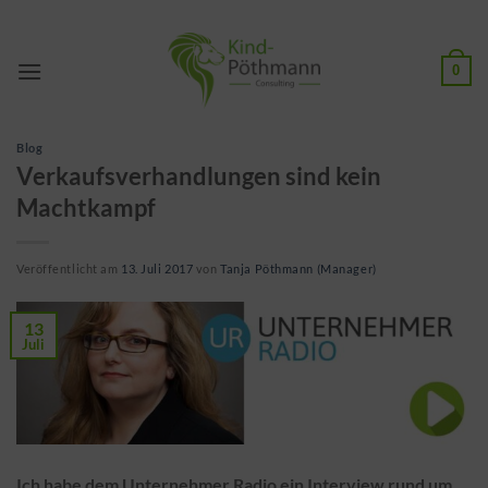
Zum
Inhalt
springen
0
Blog
Verkaufsverhandlungen sind kein
Machtkampf
Veröffentlicht am
13. Juli 2017
von
Tanja Pöthmann (Manager)
13
Juli
Ich habe dem Unternehmer Radio ein Interview rund um