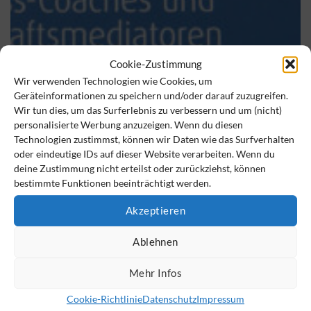
Cookie-Zustimmung
Wir verwenden Technologien wie Cookies, um
Geräteinformationen zu speichern und/oder darauf zuzugreifen.
Wir tun dies, um das Surferlebnis zu verbessern und um (nicht)
Mit dem richtigen Werkzeug zum optimalen Ergebnis
personalisierte Werbung anzuzeigen. Wenn du diesen
Ziele definieren, Führung ausbauen, Prioritäten setzen – aus der
Technologien zustimmst, können wir Daten wie das Surfverhalten
„Methodensammlung für Business-Coaches und
oder eindeutige IDs auf dieser Website verarbeiten. Wenn du
Wirtschaftsmediatoren“ In [...]
deine Zustimmung nicht erteilst oder zurückziehst, können
bestimmte Funktionen beeinträchtigt werden.
Akzeptieren
11
Ablehnen
Mai
Mehr Infos
Cookie-Richtlinie
Datenschutz
Impressum