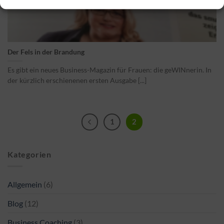
Der Fels in der Brandung
Es gibt ein neues Business-Magazin für Frauen: die geWINnerin. In
der kürzlich erschienenen ersten Ausgabe [...]
1
2
Kategorien
Allgemein
(6)
Blog
(12)
Business Coaching
(3)