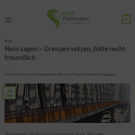
Zum
Inhalt
springen
0
Blog
Nein sagen – Grenzen setzen, bitte recht
freundlich
Veröffentlicht am
14. September 2017
von
Tanja Pöthmann (Manager)
14
Sep.
Sie kennen die Situation sicherlich auch. Sie oder