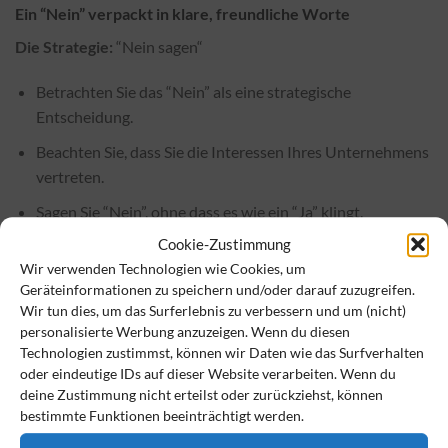
Ein “Nein” verpackt in klare, freundliche Worte
Die Strategie:
“Nein sagen“
Betrachten Sie das “Nein” als eine strategische
Entscheidung.
Beachten Sie, dass Sie die Interessen Ihres Unternehmens
vertreten.
Sagen Sie “Nein”, ohne dass es wie ein “Ja” klingt.
Cookie-Zustimmung
Vermeiden Sie harte Formulierungen wie „Nein, das geht
Wir verwenden Technologien wie Cookies, um
so nicht!“
Geräteinformationen zu speichern und/oder darauf zuzugreifen.
Zeigen Sie Verständnis für den Kunden und seine
Wir tun dies, um das Surferlebnis zu verbessern und um (nicht)
Situation.
personalisierte Werbung anzuzeigen. Wenn du diesen
Technologien zustimmst, können wir Daten wie das Surfverhalten
Erklären Sie Ihr “Nein” mit einer kurzen Begründung zur
oder eindeutige IDs auf dieser Website verarbeiten. Wenn du
Sache.
deine Zustimmung nicht erteilst oder zurückziehst, können
bestimmte Funktionen beeinträchtigt werden.
Bieten Sie dem Kunden nach Möglichkeit mehrere